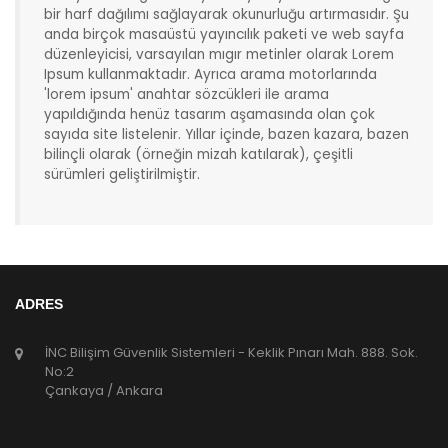
bir harf dağılımı sağlayarak okunurluğu artırmasıdır. Şu
anda birçok masaüstü yayıncılık paketi ve web sayfa
düzenleyicisi, varsayılan mıgır metinler olarak Lorem
Ipsum kullanmaktadır. Ayrıca arama motorlarında
'lorem ipsum' anahtar sözcükleri ile arama
yapıldığında henüz tasarım aşamasında olan çok
sayıda site listelenir. Yıllar içinde, bazen kazara, bazen
bilinçli olarak (örneğin mizah katılarak), çeşitli
sürümleri geliştirilmiştir.
ADRES
İNC Bilişim Güvenlik Sistemleri - Keklik Pınarı Mah. 888. Sok.
No:2
Çankaya / Ankara