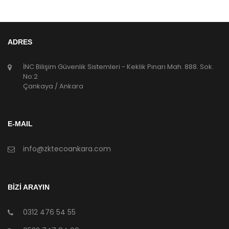
ADRES
İNC Bilişim Güvenlik Sistemleri - Keklik Pınarı Mah. 888. Sok.
No:2
Çankaya / Ankara
E-MAIL
info@zktecoankara.com
BİZİ ARAYIN
0312 476 54 55