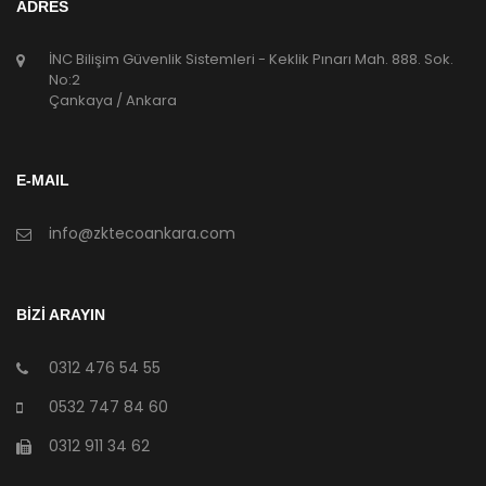
ADRES
İNC Bilişim Güvenlik Sistemleri - Keklik Pınarı Mah. 888. Sok.
No:2
Çankaya / Ankara
E-MAIL
info@zktecoankara.com
BİZİ ARAYIN
0312 476 54 55
0532 747 84 60
0312 911 34 62